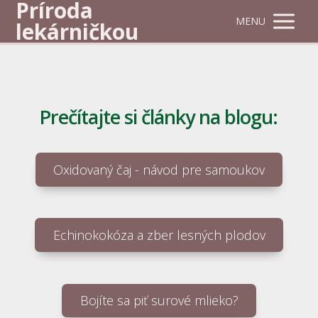
Príroda
MENU
lekárničkou
Prečítajte si články na blogu:
Oxidovaný čaj - návod pre samoukov
Echinokokóza a zber lesných plodov
Bojíte sa piť surové mlieko?