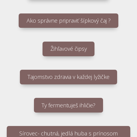
Ako správne pripraviť šípkový čaj ?
Žihľavové čipsy
Tajomstvo zdravia v každej lyžičke
Ty fermentuješ ihličie?
Sírovec- chutná, jedlá huba s prínosom