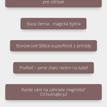
pre zdravie
Baza čierna - magická bylina
Borovicové šištice-superfood z prírody
Podbeľ – jarné zlato nielen na kašeľ
Rastie vám na záhrade magnólia?
Ochutnajte ju!