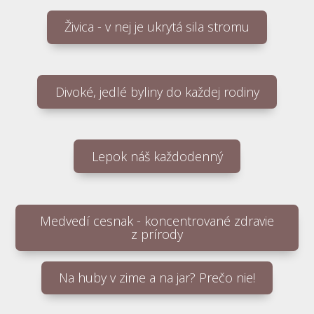
Živica - v nej je ukrytá sila stromu
Divoké, jedlé byliny do každej rodiny
Lepok náš každodenný
Medvedí cesnak - koncentrované zdravie
z prírody
Na huby v zime a na jar? Prečo nie!