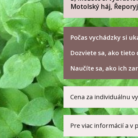
Motolský háj, Řeporyj
Počas vychádzky si uk
Dozviete sa, ako tieto 
Naučíte sa, ako ich za
Cena za individuálnu 
Pre viac informácií a v