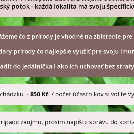
ský potok - každá lokalita má svoju špecific
ážeme čo z prírody je vhodné na zbieranie
pre
dary prírody čo najlepšie využiť pre svoju imu
radiť do jedálnička i ako ich uchovať bez strat
vychádzku -
850 Kč
/ počet účastníkov si volíte V
 prípade záujmu, prosím napíšte správu do konta