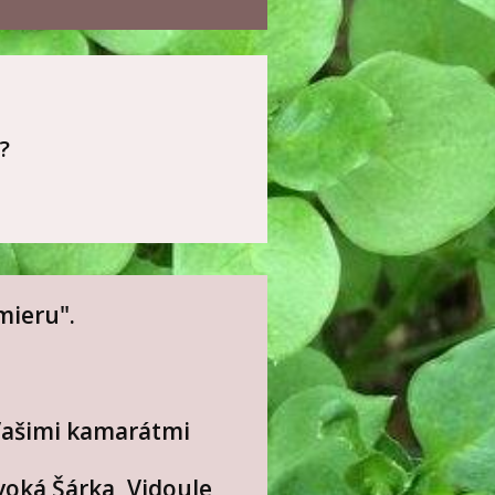
?
mieru".
 Vašimi kamarátmi
voká Šárka, Vidoule,