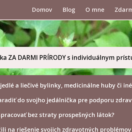
Domov
Blog
O mne
Zdar
ka ZA DARMI PRÍRODY s individuálnym prí
edlé a liečivé bylinky, medicinálne huby či iné
aradiť do svojho jedálnička pre podporu zdrav
spracovať bez straty prospešných látok?
žili na riešenie svojich zdravotných problémov