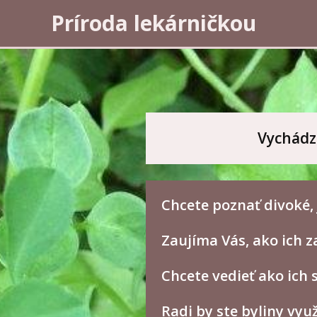
Príroda lekárničkou
Vychádz
Chcete poznať divoké, j
Zaujíma Vás, ako ich z
Chcete vedieť ako ich 
Radi by ste byliny vyu