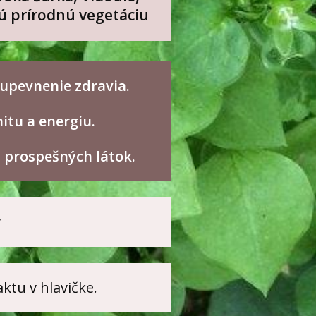
kú prírodnú vegetáciu
 upevnenie zdravia.
nitu a energiu.
y prospešných látok.
y
ktu v hlavičke.