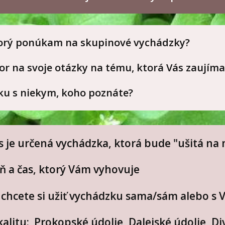
torý ponúkam na skupinové vychádzky?
or na svoje otázky na tému, ktorá Vás zaujíma
zku s niekym, koho poznáte?
s je určená vychádzka, ktorá bude "ušitá na 
eň a čas, ktorý Vám vyhovuje
či chcete si užiť vychádzku sama/sám alebo s
kalitu: Prokopské údolie, Dalejské údolie, Di